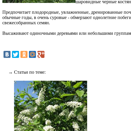
шаровидные черные костянк
Предпочитает плодородные, увлажненные, дренированные почвы
обычные годы, в очень суровые - обмерзают однолетние побег
свежесобранных семян.
Высаживают одиночными деревьями или небольшими группами. 
→ Статьи по теме: