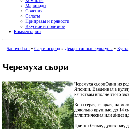
Компоты
Маринады
Соления
Салаты
Приправы и пряности
Вкусное и полезное
Комментарии
Sadovoda.ru
»
Сад и огород
»
Декоративные культуры
»
Куста
Черемуха сьори
Черемуха сьори
Один из ре
Японии. Введенная в культ
качествам вполне этого зас
Кора серая, гладкая, на мо
довольно крупные, до 14 с
эллиптическая или яйцевидн
Цветки белые, душистые, до