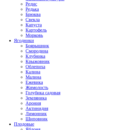
Редис
Редька
Брюква
Свекла
Капуста
Картофель
Морковь
Ягодники
Боярышник
Смородина
Клубника
Крыжовник
Облепиха
Калина
Малина
Ежевика
Жимолость
Голубика садовая
Земляника
Арония
Актинидия
Лимонник
Шиповник
Плодовые
Яблоня