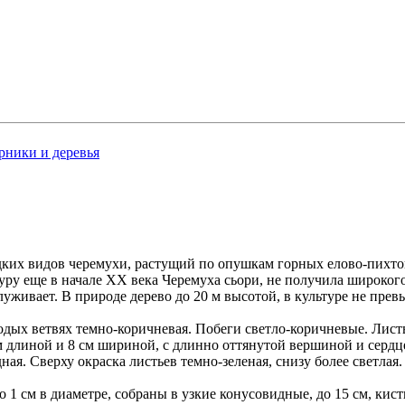
рники и деревья
дких видов черемухи, растущий по опушкам горных елово-пихтов
уру еще в начале XX века Черемуха сьори, не получила широког
луживает. В природе дерево до 20 м высотой, в культуре не прев
лодых ветвях темно-коричневая. Побеги светло-коричневые. Лист
м длиной и 8 см шириной, с длинно оттянутой вершиной и серд
ая. Сверху окраска листьев темно-зеленая, снизу более светлая.
 1 см в диаметре, собраны в узкие конусовидные, до 15 см, кис