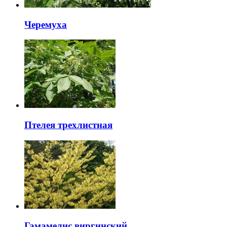
Черемуха
Птелея трехлистная
Гамамелис виргинский