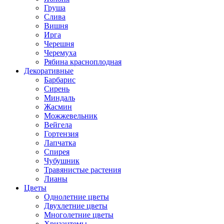
Груша
Слива
Вишня
Ирга
Черешня
Черемуха
Рябина красноплодная
Декоративные
Барбарис
Сирень
Миндаль
Жасмин
Можжевельник
Вейгела
Гортензия
Лапчатка
Спирея
Чубушник
Травянистые растения
Лианы
Цветы
Однолетние цветы
Двухлетние цветы
Многолетние цветы
Хризантемы