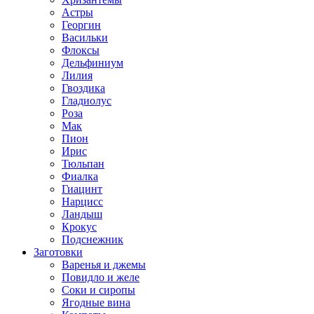
Астры
Георгин
Васильки
Флоксы
Дельфиниум
Лилия
Гвоздика
Гладиолус
Роза
Мак
Пион
Ирис
Тюльпан
Фиалка
Гиацинт
Нарцисс
Ландыш
Крокус
Подснежник
Заготовки
Варенья и джемы
Повидло и желе
Соки и сиропы
Ягодные вина