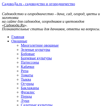
СадовоДа.ru - садоводство и огородничество
Садоводство и огородничество - дача, сад, огород, цветы и
заготовки
на сайте для садоводов, огородников и цветоводов
«
Садовода.Ru
».
Познавательные статьи для дачников, ответы на вопросы.
Главная
Овощные
Многолетние овощные
Зеленые культуры
Бобовые
Бахчевые культуры
Патиссоны
Кабачки
Репа
Томаты
Тыква
Огурцы
Баклажаны
Физалис
Перцы
Луки
Салатные культуры