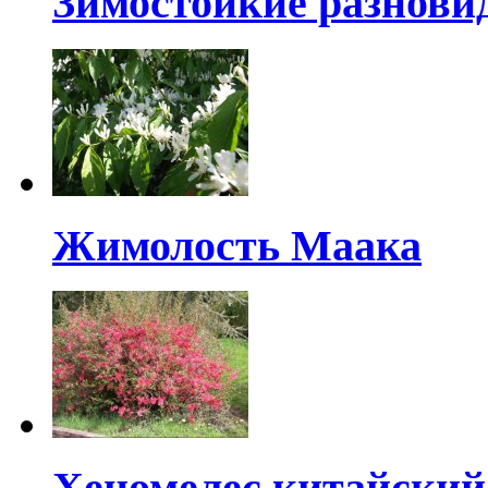
Зимостойкие разнови
Жимолость Маака