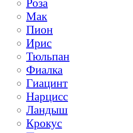
Роза
Мак
Пион
Ирис
Тюльпан
Фиалка
Гиацинт
Нарцисс
Ландыш
Крокус