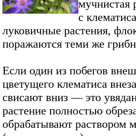
мучнистая р
с клематис
луковичные растения, фло
поражаются теми же гриб
Если один из побегов вне
цветущего клематиса внеза
свисают вниз — это увяда
растение полностью обрез
обрабатывают раствором м