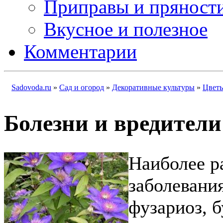
Приправы и пряност
Вкусное и полезное
Комментарии
Sadovoda.ru
»
Сад и огород
»
Декоративные культуры
»
Цвет
Болезни и вредители
Наиболее р
заболевани
фузариоз, б