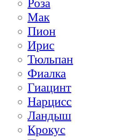
Роза
Мак
Пион
Ирис
Тюльпан
Фиалка
Гиацинт
Нарцисс
Ландыш
Крокус