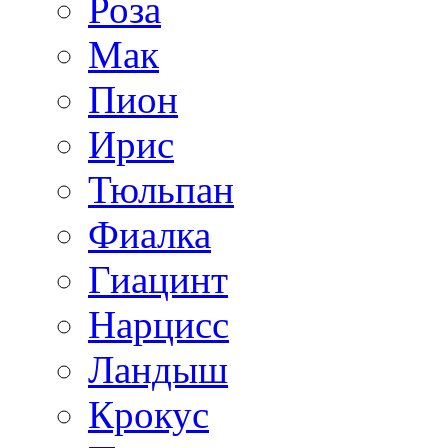
Роза
Мак
Пион
Ирис
Тюльпан
Фиалка
Гиацинт
Нарцисс
Ландыш
Крокус