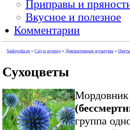
Приправы и пряност
Вкусное и полезное
Комментарии
Sadovoda.ru
»
Сад и огород
»
Декоративные культуры
»
Цвет
Сухоцветы
Мордовник
(бессмерт
группа одн