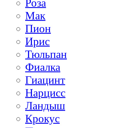
Роза
Мак
Пион
Ирис
Тюльпан
Фиалка
Гиацинт
Нарцисс
Ландыш
Крокус