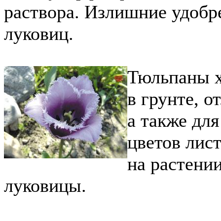
раствора. Излишние удобр
луковиц.
Тюльпаны х
в грунте, о
а также для
цветов лист
на растени
луковицы.