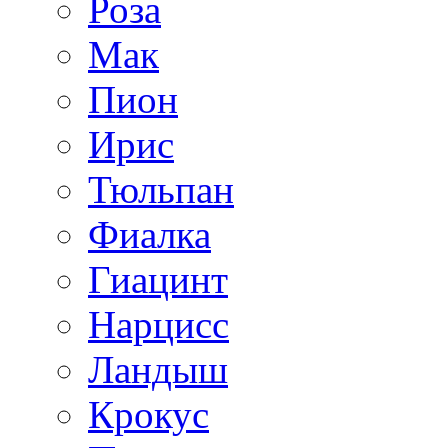
Роза
Мак
Пион
Ирис
Тюльпан
Фиалка
Гиацинт
Нарцисс
Ландыш
Крокус