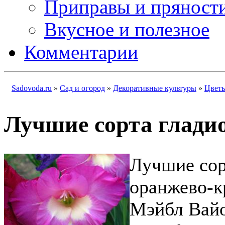
Приправы и пряност
Вкусное и полезное
Комментарии
Sadovoda.ru
»
Сад и огород
»
Декоративные культуры
»
Цвет
Лучшие сорта глади
Лучшие сор
оранжево-к
Мэйбл Вайо