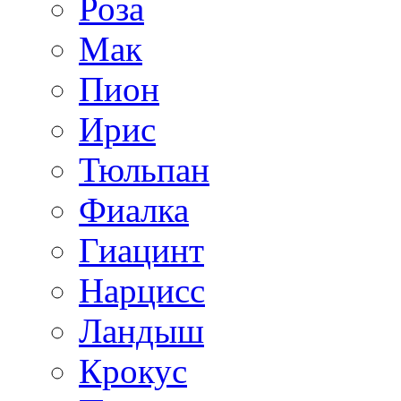
Роза
Мак
Пион
Ирис
Тюльпан
Фиалка
Гиацинт
Нарцисс
Ландыш
Крокус