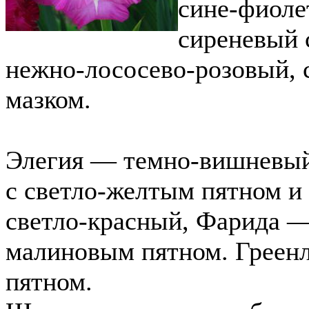
сине-фиоле
сиреневый 
нежно-лососево-розовый, 
мазком.
Элегия — темно-вишневы
с светло-желтым пятном и
светло-красный, Фарида —
малиновым пятном. Греен
пятном.