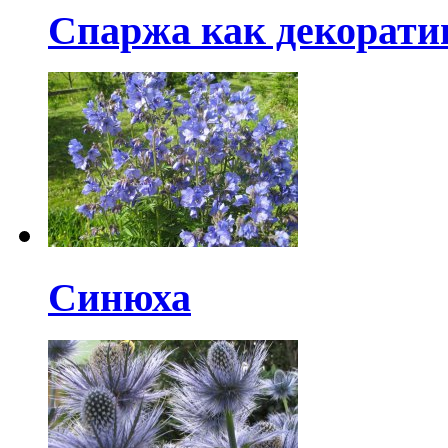
Спаржа как декорати
Синюха