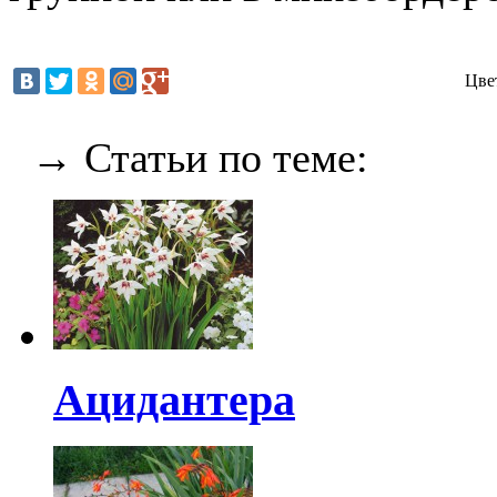
Цве
→ Статьи по теме:
Ацидантера