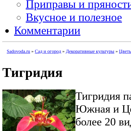
Приправы и пряност
Вкусное и полезное
Комментарии
Sadovoda.ru
»
Сад и огород
»
Декоративные культуры
»
Цвет
Тигридия
Тигридия п
Южная и Це
более 20 в