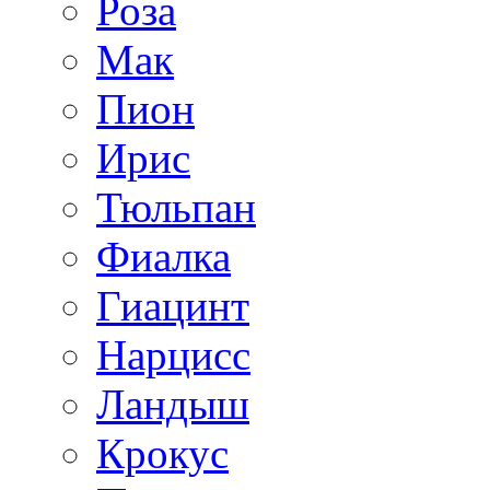
Роза
Мак
Пион
Ирис
Тюльпан
Фиалка
Гиацинт
Нарцисс
Ландыш
Крокус