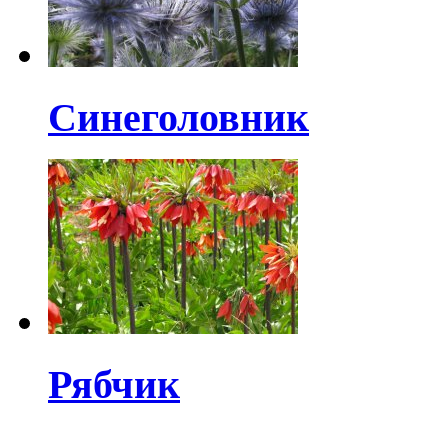
Синеголовник
Рябчик