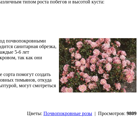
азличным типом роста побегов и высотой куста:
 под почвопокровными
дится санитарная обрезка,
аждые 5-6 лет
кровом, так как они
е сорта помогут создать
ровных тимьянов, откуда
птурой, могут смотреться
Цветы:
Почвопокровные розы
| Просмотров:
9809