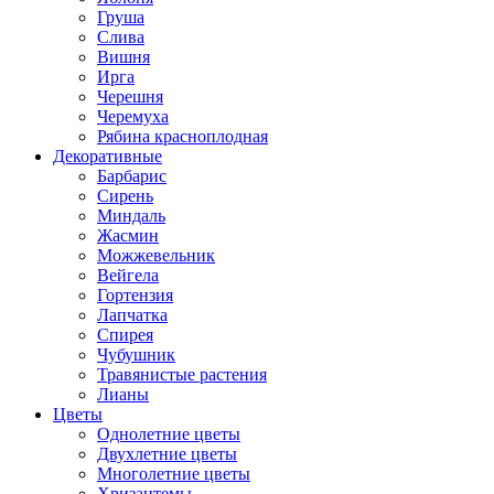
Груша
Слива
Вишня
Ирга
Черешня
Черемуха
Рябина красноплодная
Декоративные
Барбарис
Сирень
Миндаль
Жасмин
Можжевельник
Вейгела
Гортензия
Лапчатка
Спирея
Чубушник
Травянистые растения
Лианы
Цветы
Однолетние цветы
Двухлетние цветы
Многолетние цветы
Хризантемы