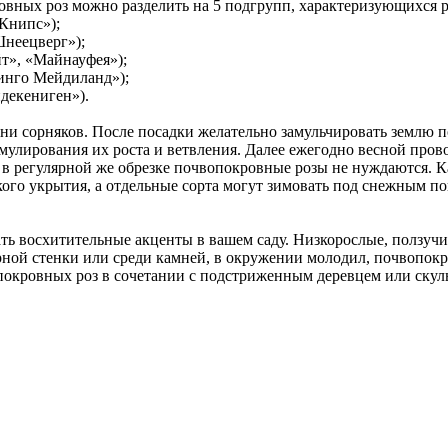
вных роз можно разделить на 5 подгрупп, характеризующихся р
Книпс»);
Шнеецверг»);
т», «Майнауфея»);
инго Мейдиланд»);
декениген»).
рни сорняков. После посадки желательно замульчировать землю
мулирования их роста и ветвления. Далее ежегодно весной прово
 в регулярной же обрезке почвопокровные розы не нуждаются. К
кого укрытия, а отдельные сорта могут зимовать под снежным по
ать восхитительные акценты в вашем саду. Низкорослые, ползучи
рной стенки или среди камней, в окружении молодил, почвопок
покровных роз в сочетании с подстриженным деревцем или скуль