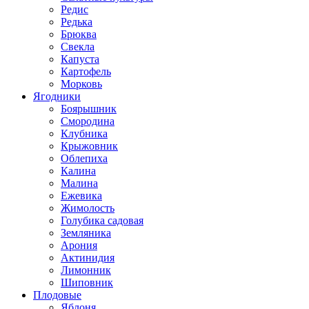
Редис
Редька
Брюква
Свекла
Капуста
Картофель
Морковь
Ягодники
Боярышник
Смородина
Клубника
Крыжовник
Облепиха
Калина
Малина
Ежевика
Жимолость
Голубика садовая
Земляника
Арония
Актинидия
Лимонник
Шиповник
Плодовые
Яблоня