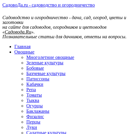
СадовоДа.ru - садоводство и огородничество
Садоводство и огородничество - дача, сад, огород, цветы и
заготовки
на сайте для садоводов, огородников и цветоводов
«
Садовода.Ru
».
Познавательные статьи для дачников, ответы на вопросы.
Главная
Овощные
Многолетние овощные
Зеленые культуры
Бобовые
Бахчевые культуры
Патиссоны
Кабачки
Репа
Томаты
Тыква
Огурцы
Баклажаны
Физалис
Перцы
Луки
Салатные культуры