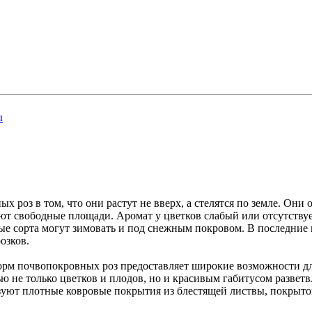
ы
 роз в том, что они растут не вверх, а стелятся по земле. Они 
т свободные площади. Аромат у цветков слабый или отсутствуе
ные сорта могут зимовать и под снежным покровом. В последни
озков.
рм почвопокровных роз предоставляет широкие возможности для
ю не только цветков и плодов, но и красивым габитусом развет
азуют плотные ковровые покрытия из блестящей листвы, покрыт