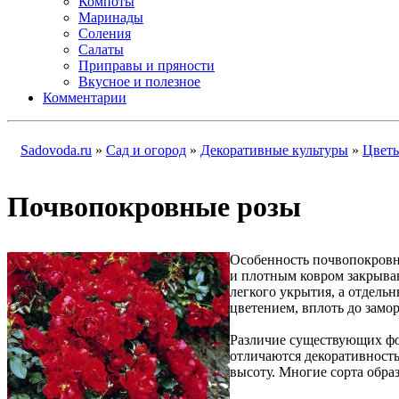
Компоты
Маринады
Соления
Салаты
Приправы и пряности
Вкусное и полезное
Комментарии
Sadovoda.ru
»
Сад и огород
»
Декоративные культуры
»
Цвет
Почвопокровные розы
Особенность почвопокровных
и плотным ковром закрываю
легкого укрытия, а отдель
цветением, вплоть до замор
Различие существующих фо
отличаются декоративность
высоту. Многие сорта обр