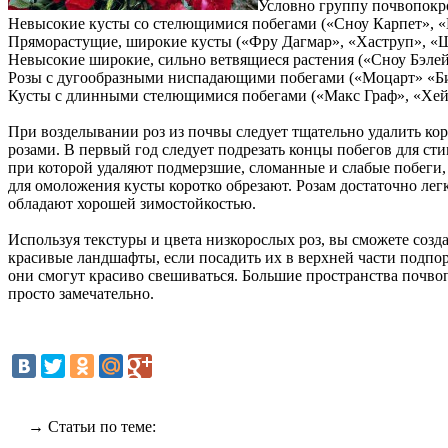
Условно группу почвопокро
Невысокие кусты со стелющимися побегами («Сноу Карпет», «
Пряморастущие, широкие кусты («Фру Дагмар», «Хаструп», «
Невысокие широкие, сильно ветвящиеся растения («Сноу Бэлей
Розы с дугообразными ниспадающими побегами («Моцарт» «Б
Кусты с длинными стелющимися побегами («Макс Граф», «Хей
При возделывании роз из почвы следует тщательно удалить ко
розами. В первый год следует подрезать концы побегов для сти
при которой удаляют подмерзшие, сломанные и слабые побеги,
для омоложения кусты коротко обрезают. Розам достаточно лег
обладают хорошей зимостойкостью.
Используя текстуры и цвета низкорослых роз, вы сможете созд
красивые ландшафты, если посадить их в верхней части подпо
они смогут красиво свешиваться. Большие пространства почво
просто замечательно.
→ Статьи по теме: