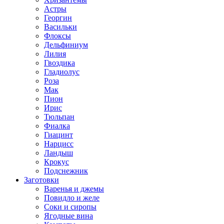
Астры
Георгин
Васильки
Флоксы
Дельфиниум
Лилия
Гвоздика
Гладиолус
Роза
Мак
Пион
Ирис
Тюльпан
Фиалка
Гиацинт
Нарцисс
Ландыш
Крокус
Подснежник
Заготовки
Варенья и джемы
Повидло и желе
Соки и сиропы
Ягодные вина